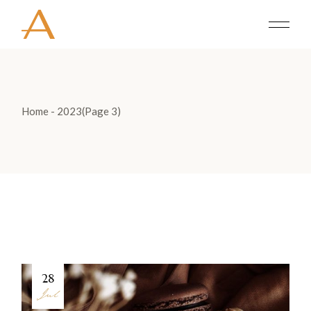
Skip
to
the
content
Home
2023
(Page 3)
28
Jul