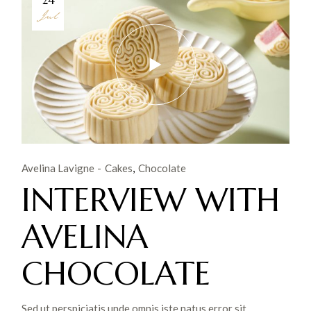
24
Jul
Avelina Lavigne
Cakes
Chocolate
INTERVIEW WITH
AVELINA
CHOCOLATE
Sed ut perspiciatis unde omnis iste natus error sit