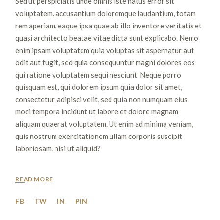
Sed ut perspiciatis unde omnis iste natus error sit
voluptatem. accusantium doloremque laudantium, totam
rem aperiam, eaque ipsa quae ab illo inventore veritatis et
quasi architecto beatae vitae dicta sunt explicabo. Nemo
enim ipsam voluptatem quia voluptas sit aspernatur aut
odit aut fugit, sed quia consequuntur magni dolores eos
qui ratione voluptatem sequi nesciunt. Neque porro
quisquam est, qui dolorem ipsum quia dolor sit amet,
consectetur, adipisci velit, sed quia non numquam eius
modi tempora incidunt ut labore et dolore magnam
aliquam quaerat voluptatem. Ut enim ad minima veniam,
quis nostrum exercitationem ullam corporis suscipit
laboriosam, nisi ut aliquid?
READ MORE
FB
TW
IN
PIN