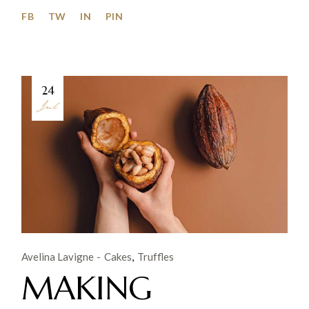
FB
TW
IN
PIN
24
Jul
Avelina Lavigne
Cakes
Truffles
MAKING