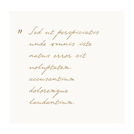
Sed ut perspiciatis
unde omnis iste
natus error sit
voluptatem.
accusantium
doloremque
laudantium.