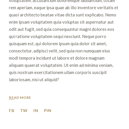
voluptatem. accusantium doloremque laudantium, totam
rem aperiam, eaque ipsa quae ab illo inventore veritatis et
quasi architecto beatae vitae dicta sunt explicabo. Nemo
enim ipsam voluptatem quia voluptas sit aspernatur aut
odit aut fugit, sed quia consequuntur magni dolores eos
qui ratione voluptatem sequi nesciunt. Neque porro
quisquam est, qui dolorem ipsum quia dolor sit amet,
consectetur, adipisci velit, sed quia non numquam eius
modi tempora incidunt ut labore et dolore magnam
aliquam quaerat voluptatem. Ut enim ad minima veniam,
quis nostrum exercitationem ullam corporis suscipit
laboriosam, nisi ut aliquid?
READ MORE
FB
TW
IN
PIN