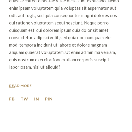
quasi architecto beatae vitae dicta sunt explicabo. Nemo
enim ipsam voluptatem quia voluptas sit aspernatur aut
odit aut fugit, sed quia consequuntur magni dolores eos
qui ratione voluptatem sequi nesciunt. Neque porro
quisquam est, qui dolorem ipsum quia dolor sit amet,
consectetur, adipisci velit, sed quia non numquam eius
modi tempora incidunt ut labore et dolore magnam
aliquam quaerat voluptatem. Ut enim ad minima veniam,
quis nostrum exercitationem ullam corporis suscipit
laboriosam, nisi ut aliquid?
READ MORE
FB
TW
IN
PIN