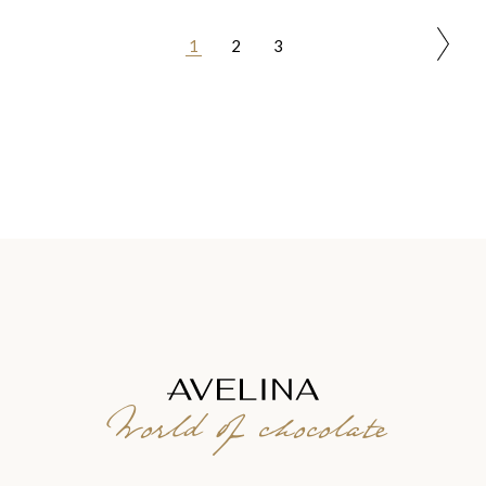
1
2
3
World of chocolate