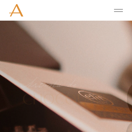
Artista de
CHOCOLATE
Lorem ipsum dolor sit amet, consectetur
adipiscing elit do eiusmod tempor incididunt ut
labore et doloremag.