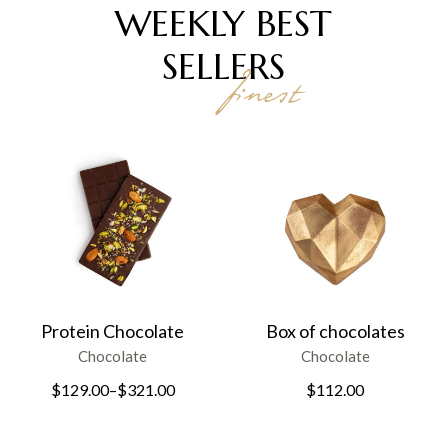
WEEKLY BEST
SELLERS
finest
Protein Chocolate
Box of chocolates
Chocolate
Chocolate
$
129.00
–
$
321.00
$
112.00