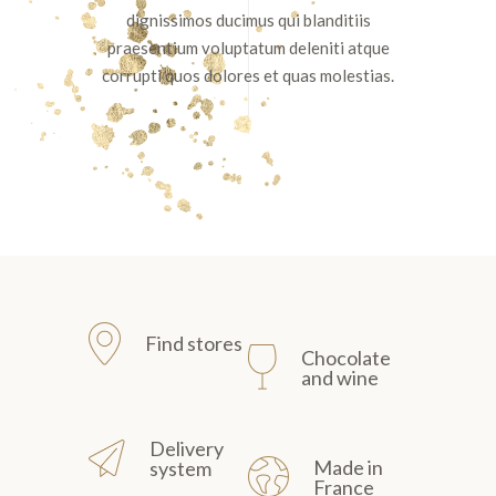
dignissimos ducimus qui blanditiis
praesentium voluptatum deleniti atque
corrupti quos dolores et quas molestias.
Find stores
Chocolate
and wine
Delivery
Made in
system
France