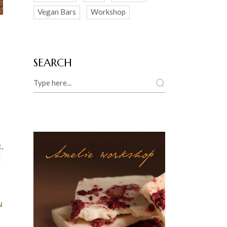
Vegan Bars
Workshop
SEARCH
Search
Amelie workshop
,
d
N