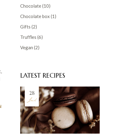
Chocolate
(10)
Chocolate box
(1)
Gifts
(2)
Truffles
(6)
Vegan
(2)
,
LATEST RECIPES
d
28
Jul
N