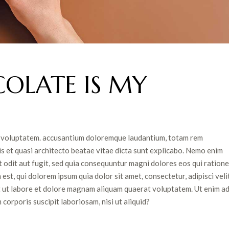
OLATE IS MY
sit voluptatem. accusantium doloremque laudantium, totam rem
is et quasi architecto beatae vitae dicta sunt explicabo. Nemo enim
 odit aut fugit, sed quia consequuntur magni dolores eos qui ratione
t, qui dolorem ipsum quia dolor sit amet, consectetur, adipisci velit
 ut labore et dolore magnam aliquam quaerat voluptatem. Ut enim a
orporis suscipit laboriosam, nisi ut aliquid?