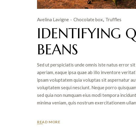
Avelina Lavigne
Chocolate box
Truffles
IDENTIFYING 
BEANS
Sed ut perspiciatis unde omnis iste natus error 
aperiam, eaque ipsa quae ab illo inventore veritat
ipsam voluptatem quia voluptas sit aspernatur aut
voluptatem sequi nesciunt. Neque porro quisquam es
sed quia non numquam eius modi tempora incidunt
minima veniam, quis nostrum exercitationem ullam c
READ MORE