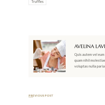
Truffles
AVELINA LAV
Quis autem vel eum i
quam nihil molestia
voluptas nulla paria
PREVIOUS POST