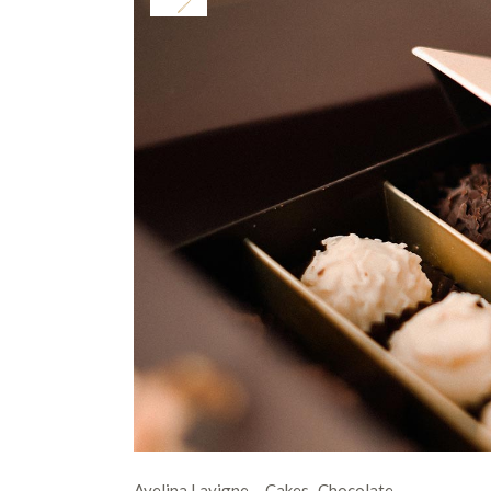
Avelina Lavigne
Cakes
Chocolate