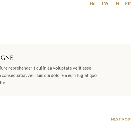
FB
TW
IN
PI
IGNE
ure reprehenderit qui in ea voluptate velit esse
e consequatur, vel illum qui dolorem eum fugiat quo
tur.
NEXT POS