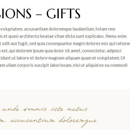
IONS – GIFTS
sit voluptatem. accusantium doloremque laudantium, totam rem
is et quasi architecto beatae vitae dicta sunt explicabo. Nemo enim
 odit aut fugit, sed quia consequuntur magni dolores eos qui ratione
st, qui dolorem ipsum quia dolor sit amet, consectetur, adipisci
cidunt ut labore et dolore magnam aliquam quaerat voluptatem. Ut
m ullam corporis suscipit laboriosam, nisi ut aliquid ex ea commodi
s unde omnis iste natus
em. accusantium doloremque